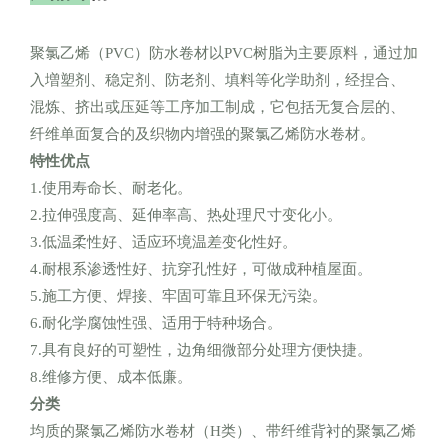
聚氯乙烯（
PVC
）防水卷材以
PVC
树脂为主要原料，通过加
入増塑剂、稳定剂、防老剂、填料等化学助剂，经捏合、
混炼、挤出或压延等工序加工制成，它包括无复合层的、
纤维单面复合的及织物内增强的聚氯乙烯防水卷材
。
特性优点
1.
使用寿命长、耐老化
。
2.
拉伸强度高、延伸率高、热处理尺寸变化小。
3.
低温柔性好、适应环境温差变化性好。
4.
耐根系渗透性好、抗穿孔性好，可做成种植屋面。
5.
施工方便、焊接、牢固可靠且环保无污染。
6.
耐化学腐蚀性强、适用于特种场合。
7.
具有良好的可塑性，边角细微部分处理方便快捷。
8.
维修方便、成本低廉。
分类
均质的聚氯乙烯防水卷材（
H
类）、带纤维背衬的聚氯乙烯