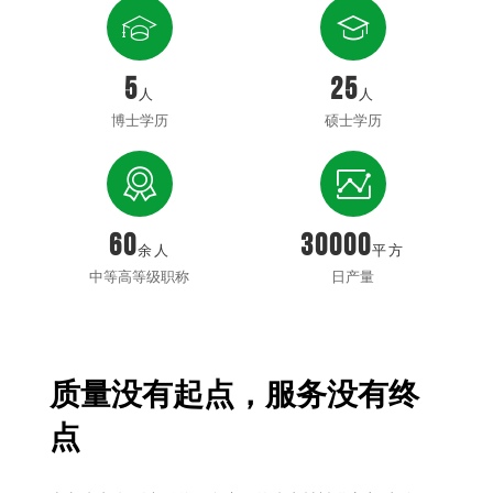


5
25
人
人
博士学历
硕士学历


60
30000
余人
平方
中等高等级职称
日产量
质量没有起点，服务没有终
点